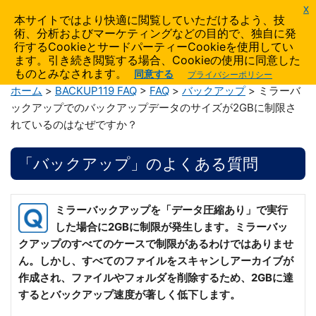
x
AIDATA
本サイトではより快適に閲覧していただけるよう、技
術、分析およびマーケティングなどの目的で、独自に発
製品サポート
行するCookieとサードパーティーCookieを使用してい
ます。引き続き閲覧する場合、Cookieの使用に同意した
ものとみなされます。
同意する
プライバシーポリシー
ホーム
>
BACKUP119 FAQ
>
FAQ
>
バックアップ
> ミラーバ
ックアップでのバックアップデータのサイズが2GBに制限さ
れているのはなぜですか？
「バックアップ」のよくある質問
ミラーバックアップを「データ圧縮あり」で実行
した場合に2GBに制限が発生します。ミラーバッ
クアップのすべてのケースで制限があるわけではありませ
ん。しかし、すべてのファイルをスキャンしアーカイブが
作成され、ファイルやフォルダを削除するため、2GBに達
するとバックアップ速度が著しく低下します。