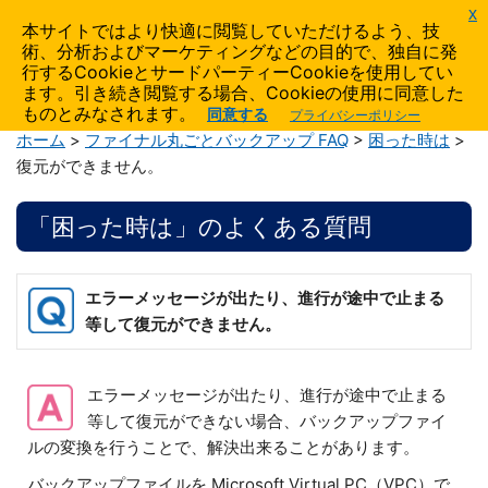
x
AIDATA
本サイトではより快適に閲覧していただけるよう、技
術、分析およびマーケティングなどの目的で、独自に発
製品サポート
行するCookieとサードパーティーCookieを使用してい
ます。引き続き閲覧する場合、Cookieの使用に同意した
ものとみなされます。
同意する
プライバシーポリシー
ホーム
>
ファイナル丸ごとバックアップ FAQ
>
困った時は
>
復元ができません。
「困った時は」のよくある質問
エラーメッセージが出たり、進行が途中で止まる
等して復元ができません。
エラーメッセージが出たり、進行が途中で止まる
等して復元ができない場合、バックアップファイ
ルの変換を行うことで、解決出来ることがあります。
バックアップファイルを Microsoft Virtual PC（VPC）で