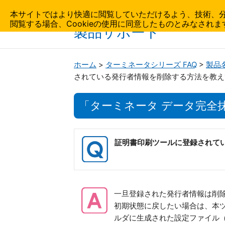
AIDATA
本サイトではより快適に閲覧していただけるよう、技術、分析
閲覧する場合、Cookieの使用に同意したものとみなされま
製品サポート
ホーム
>
ターミネータシリーズ FAQ
>
製品
されている発行者情報を削除する方法を教え
「ターミネータ データ完全
証明書印刷ツールに登録されて
一旦登録された発行者情報は削
初期状態に戻したい場合は、本
ルダに生成された設定ファイル（TM_